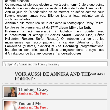
octobre prochain.
Ce nouveau single pop electro arrive à point nommé alors que pointe
l'été dans un monde ayant versé dans l'aburdité totale. Dans le clip,
Annika joue de l’autodérision en se mettant en scène comme nous
l’avons encore jamais vue. Elle se jette à l'eau,
rejointe par de
sublimes naïades.
Annika
a elle-même réalisé le clip avec la photographe Daisy Reillet.
ème
Le titre est le premier extrait du
3
album Même La Nuit.
Pretence
a été enregistré à Göteborg en Suède avec
le
producteur
et arrangeur
Charles Storm
(Mando Diao, Håkan
Hellström,
Roxette
, Surfer Rosa…). On retrouve sur ce titre les
musiciennes qui accompagnent la carrière d'Annika :
Edith
Fambuena
(guitares, claviers) et
Zoé Hochberg
(programmations,
batterie) qui sont elles aussi allées enregistrer dans le pays natal
d’Annika pour ce titre aux couleurs
franco-suédoises
.
/
clips
A
Annika and The Forest
Pretence
VOIR AUSSI DE ANNIKA AND THE
:: VOIR PLUS ::
FOREST :
Thinking Crazy
Annika and The Forest
You and Me
Annika and The Forest