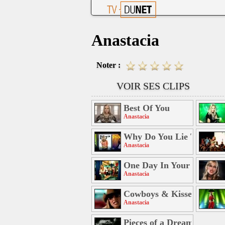
Anastacia
Noter :
VOIR SES CLIPS
Best Of You
Anastacia
Why Do You Lie To Me
Anastacia
One Day In Your Life
Anastacia
Cowboys & Kisses
Anastacia
Pieces of a Dream