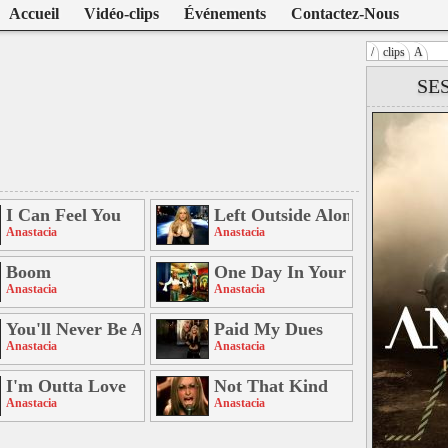
Accueil
Vidéo-clips
Événements
Contactez-Nous
/
clips
A
Warning
: U
SE
/home/clien
on line
104
Anastacia
I Can Feel You
Left Outside Alone
Anastacia
Anastacia
Boom
One Day In Your Life (Autre 
Anastacia
Anastacia
You'll Never Be Alone
Paid My Dues
Anastacia
Anastacia
I'm Outta Love
Not That Kind
Anastacia
Anastacia