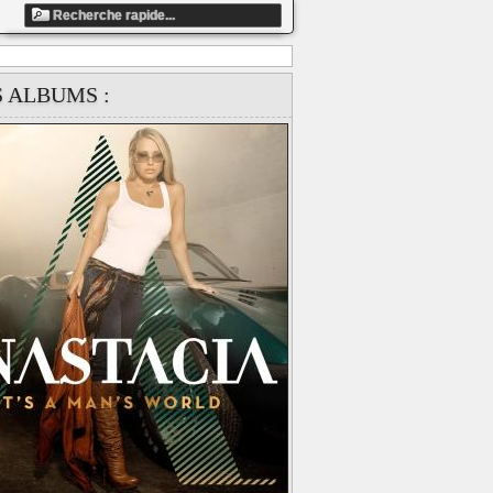
ndefined array key "artiste_id" in
S ALBUMS :
ts/858fbe13c5dafaea9ccb87e1c41d4337/web/clip_global.php
Version)