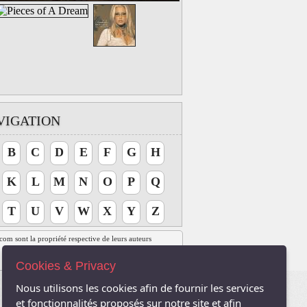
VIGATION
B
C
D
E
F
G
H
K
L
M
N
O
P
Q
T
U
V
W
X
Y
Z
t.com sont la propriété respective de leurs auteurs
Cookies & Privacy
Nous utilisons les cookies afin de fournir les services
et fonctionnalités proposés sur notre site et afin