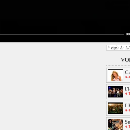
00
/
clips
A
A-
VOI
Ca
A-
Fl
A-
I 
A-
S
A-