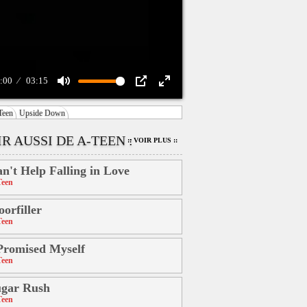
:00
03:15
Mute
PIP
Enter
Teen
Upside Down
fullscreen
R AUSSI DE A-TEEN :
:: VOIR PLUS ::
n't Help Falling in Love
Teen
oorfiller
Teen
Promised Myself
Teen
ugar Rush
Teen