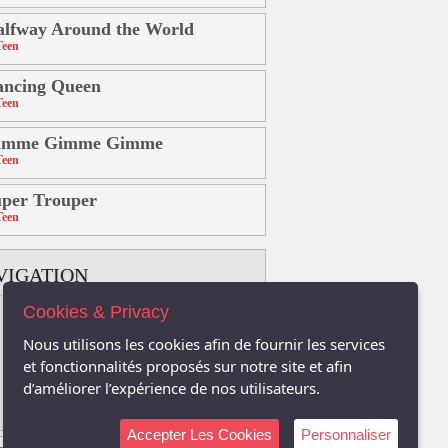
lfway Around the World
Teen
ancing Queen
Teen
imme Gimme Gimme
Teen
per Trouper
Teen
VIGATION
Cookies & Privacy
B
C
D
E
F
G
H
Nous utilisons les cookies afin de fournir les services
K
L
M
N
O
P
Q
et fonctionnalités proposés sur notre site et afin
d’améliorer l’expérience de nos utilisateurs.
T
U
V
W
X
Y
Z
Accepter Les Cookies
Personnaliser
t.com sont la propriété respective de leurs auteurs