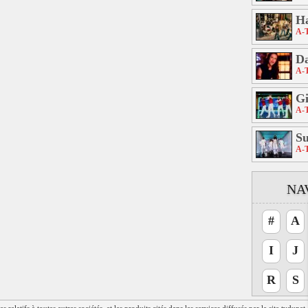
Ha
A-
D
A-
G
A-
Su
A-
NA
#
A
I
J
R
S
relatifs à toutes autres sociétés, et les produits cités dans les services diffusés par le site tvdune