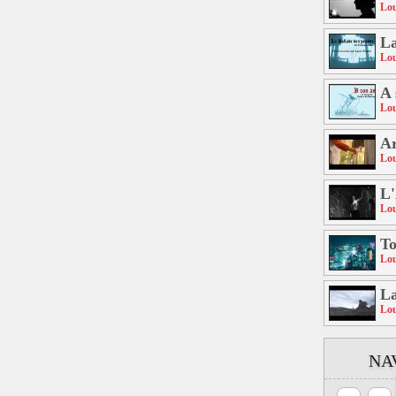
Lou
La
Lou
A 
Lou
Ar
Lou
L
Lou
T
Lou
La
Lou
NA