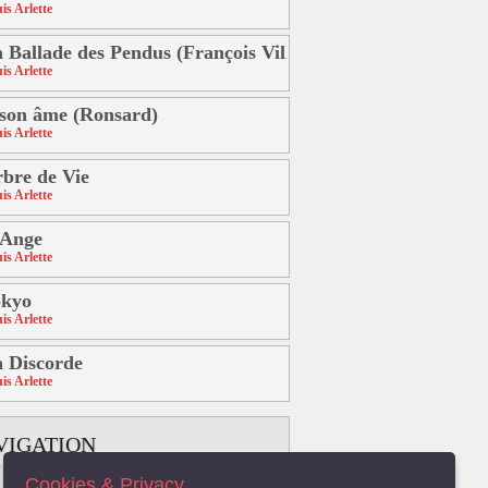
is Arlette
 Ballade des Pendus (François Villon)
is Arlette
son âme (Ronsard)
is Arlette
bre de Vie
is Arlette
'Ange
is Arlette
okyo
is Arlette
 Discorde
is Arlette
VIGATION
Cookies & Privacy