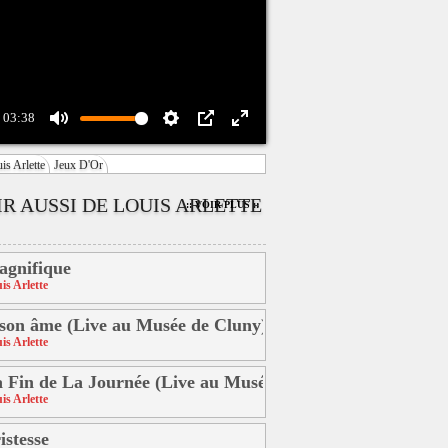
03:38
Mute
Settings
PIP
Enter
is Arlette
Jeux D'Or
fullscreen
IR AUSSI DE LOUIS ARLETTE
:: VOIR PLUS ::
gnifique
is Arlette
son âme (Live au Musée de Cluny)
is Arlette
 Fin de La Journée (Live au Musée Carnavalet)
is Arlette
istesse