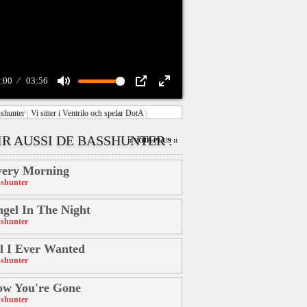
:00
03:56
Mute
PIP
Enter
shunter
Vi sitter i Ventrilo och spelar DotA
fullscreen
IR AUSSI DE BASSHUNTER :
:: VOIR PLUS ::
very Morning
shunter
gel In The Night
shunter
l I Ever Wanted
shunter
ow You're Gone
shunter