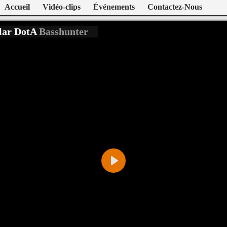
Accueil
Vidéo-clips
Événements
Contactez-Nous
pelar DotA
Basshunter
Play