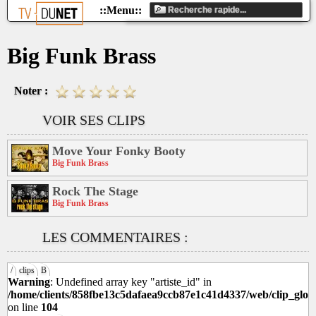
Big Funk Brass
Noter :
VOIR SES CLIPS
Move Your Fonky Booty
Big Funk Brass
Rock The Stage
Big Funk Brass
LES COMMENTAIRES :
/
clips
B
Warning
: Undefined array key "artiste_id" in
/home/clients/858fbe13c5dafaea9ccb87e1c41d4337/web/clip_glob
on line
104