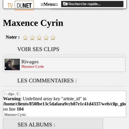
Maxence Cyrin
Noter :
VOIR SES CLIPS
Rivages
Maxence Cyrin
LES COMMENTAIRES :
/
clips
C
Warning
: Undefined array key "artiste_id" in
/home/clients/858fbe13c5dafaea9ccb87e1c41d4337/web/clip_glob
on line
104
Maxence Cyrin
SES ALBUMS :