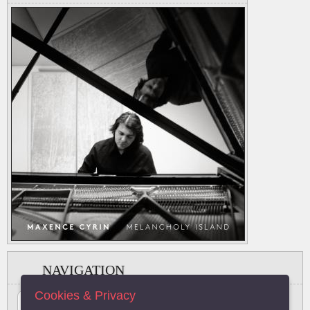
NAVIGATION
Cookies & Privacy
#
A
B
C
D
E
F
G
H
I
J