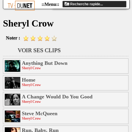
Sheryl Crow
Noter :
VOIR SES CLIPS
Anything But Down
Sheryl Crow
Home
Sheryl Crow
A Change Would Do You Good
Sheryl Crow
Steve McQueen
Sheryl Crow
Run, Baby, Run