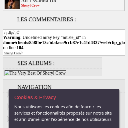
All I Wanna Do
Sheryl Crow
LES COMMENTAIRES :
/
clips
C
Warning
: Undefined array key "artiste_id" in
/home/clients/858fbe13c5dafaea9ccb87e1c41d4337/web/clip_glob
on line
104
Sheryl Crow
SES ALBUMS :
NAVIGATION
Cookies & Privacy
#
A
B
C
D
E
F
G
H
I
J
Nous utilisons les cookies afin de fournir les
K
L
M
N
O
P
Q
R
S
T
U
services et fonctionnalités proposés sur notre site
et afin d’améliorer l’expérience de nos utilisateurs.
V
W
X
Y
Z