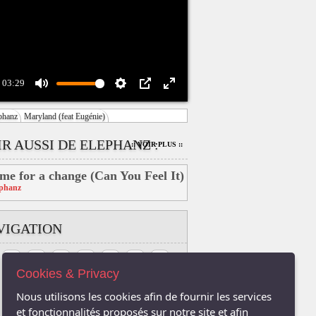
03:29
Mute
Settings
PIP
Enter
phanz
Maryland (feat Eugénie)
fullscreen
IR AUSSI DE ELEPHANZ :
:: VOIR PLUS ::
me for a change (Can You Feel It)
phanz
VIGATION
B
C
D
E
F
G
H
Cookies & Privacy
K
L
M
N
O
P
Q
Nous utilisons les cookies afin de fournir les services
et fonctionnalités proposés sur notre site et afin