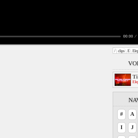
00:00
/
clips
E
Ele
VO
Ti
Ele
NA
#
A
I
J