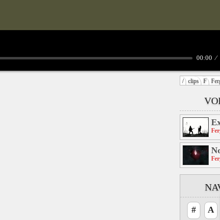
00:00
/
clips
F
Fer
VOI
E
Fer
No
Fer
NA
#
A