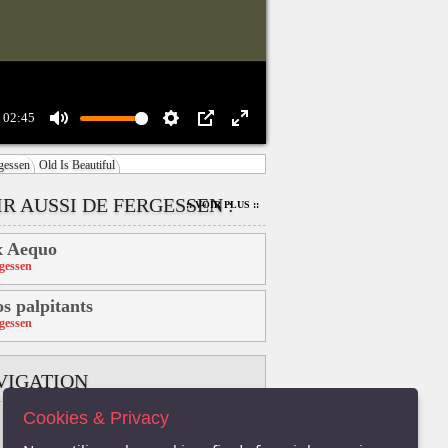
02:45
Mute
Settings
PIP
Enter
gessen
Old Is Beautiful
fullscreen
R AUSSI DE FERGESSEN :
:: VOIR PLUS ::
x Aequo
gessen
s palpitants
gessen
VIGATION
Cookies & Privacy
B
C
D
E
F
G
H