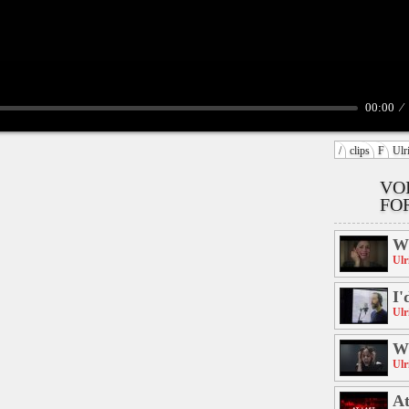
00:00
/
clips
F
Ulr
VO
FO
Wh
Ulr
I'
Ulr
Wi
Ulr
At