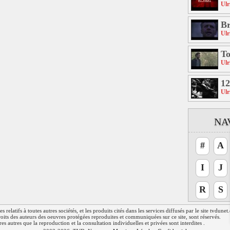
Ulr
Br
Ulr
T
Ulr
12
Ulr
NA
#
A
I
J
R
S
relatifs à toutes autres sociétés, et les produits cités dans les services diffusés par le site tvdune
 droits des auteurs des oeuvres protégées reproduites et communiquées sur ce site, sont réservés.
res autres que la reproduction et la consultation individuelles et privées sont interdites .