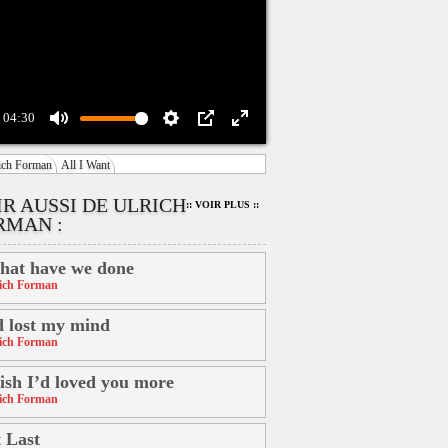
04:30
Mute
Settings
PIP
Enter
ich Forman
All I Want
fullscreen
IR AUSSI DE ULRICH
:: VOIR PLUS ::
RMAN :
at have we done
ich Forman
d lost my mind
ich Forman
sh I’d loved you more
ich Forman
 Last