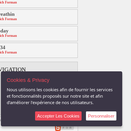
ich Forman
eathin
ich Forman
oday
ich Forman
34
ich Forman
VIGATION
Cookies & Privacy
B
C
D
E
F
G
H
Nous utilisons les cookies afin de fournir les services
K
L
M
N
O
P
Q
et fonctionnalités proposés sur notre site et afin
d’améliorer l’expérience de nos utilisateurs.
T
U
V
W
X
Y
Z
Accepter Les Cookies
Personnaliser
t.com sont la propriété respective de leurs auteurs