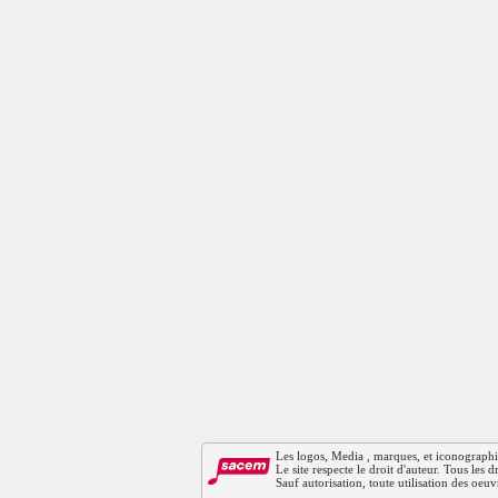
Les logos, Media , marques, et iconographies 
Le site respecte le droit d'auteur. Tous les
Sauf autorisation, toute utilisation des oeuv