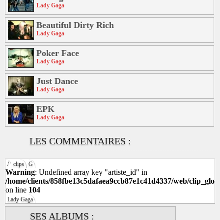
Lady Gaga
Beautiful Dirty Rich
Lady Gaga
Poker Face
Lady Gaga
Just Dance
Lady Gaga
EPK
Lady Gaga
LES COMMENTAIRES :
/
clips
G
Warning
: Undefined array key "artiste_id" in
/home/clients/858fbe13c5dafaea9ccb87e1c41d4337/web/clip_glob
on line
104
Lady Gaga
SES ALBUMS :