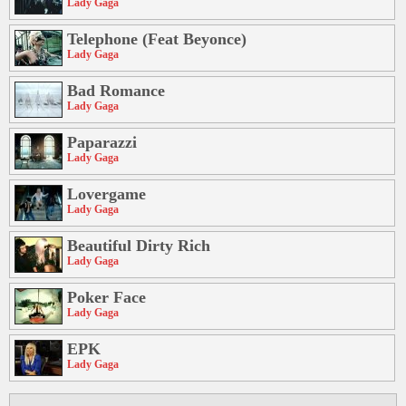
Lady Gaga
Telephone (Feat Beyonce)
Lady Gaga
Bad Romance
Lady Gaga
Paparazzi
Lady Gaga
Lovergame
Lady Gaga
Beautiful Dirty Rich
Lady Gaga
Poker Face
Lady Gaga
EPK
Lady Gaga