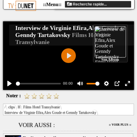
Interview de Virginie Efira,Alex Goude et
Genndy Tartakovsky
Films Hotel
Transylvanie
Son Album
Play
00:00
Play
Mute
Settings
PIP
Ente
Noter :
fulls
/
clips
H
Films Hotel Transylvanie
Interview de Virginie Efira,Alex Goude et Genndy Tartakovsky
VOIR AUSSI :
:: VOIR PLUS ::