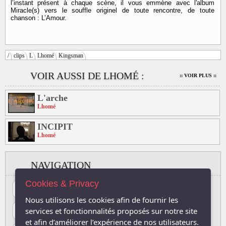
l’instant présent à chaque scène, il vous emmène avec l'album
Miracle(s) vers le souffle originel de toute rencontre, de toute
chanson : L’Amour.
/
clips
L
Lhomé
Kingsman
VOIR AUSSI DE LHOMÉ :
:: VOIR PLUS ::
L'arche
Lhomé
INCIPIT
Lhomé
NAVIGATION
Cookies & Privacy
#
A
B
C
D
E
F
G
H
I
J
Nous utilisons les cookies afin de fournir les
K
L
M
N
O
P
Q
R
S
T
U
services et fonctionnalités proposés sur notre site
et afin d’améliorer l’expérience de nos utilisateurs.