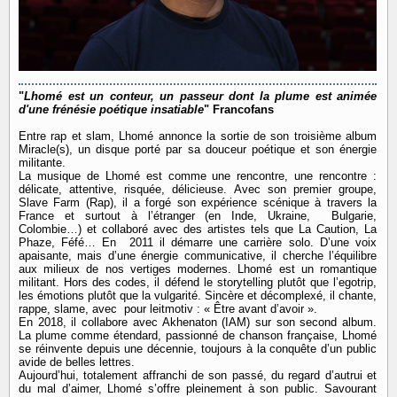
"
Lhomé est un conteur, un passeur dont la plume est animée
d'une frénésie poétique insatiable
" Francofans
Entre rap et slam, Lhomé annonce la sortie de son troisième album
Miracle(s), un disque porté par sa douceur poétique et son énergie
militante.
La musique de Lhomé est comme une rencontre, une rencontre :
délicate, attentive, risquée, délicieuse. Avec son premier groupe,
Slave Farm (Rap), il a forgé son expérience scénique à travers la
France et surtout à l’étranger (en Inde, Ukraine, Bulgarie,
Colombie…) et collaboré avec des artistes tels que La Caution, La
Phaze, Féfé… En 2011 il démarre une carrière solo. D’une voix
apaisante, mais d’une énergie communicative, il cherche l’équilibre
aux milieux de nos vertiges modernes. Lhomé est un romantique
militant. Hors des codes, il défend le storytelling plutôt que l’egotrip,
les émotions plutôt que la vulgarité. Sincère et décomplexé, il chante,
rappe, slame, avec pour leitmotiv : « Être avant d’avoir ».
En 2018, il collabore avec Akhenaton (IAM) sur son second album.
La plume comme étendard, passionné de chanson française, Lhomé
se réinvente depuis une décennie, toujours à la conquête d’un public
avide de belles lettres.
Aujourd’hui, totalement affranchi de son passé, du regard d’autrui et
du mal d’aimer, Lhomé s’offre pleinement à son public. Savourant