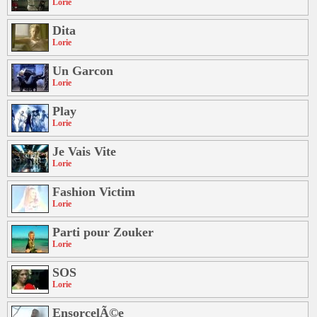
Lorie
Dita
Lorie
Un Garcon
Lorie
Play
Lorie
Je Vais Vite
Lorie
Fashion Victim
Lorie
Parti pour Zouker
Lorie
SOS
Lorie
EnsorcelÃ©e