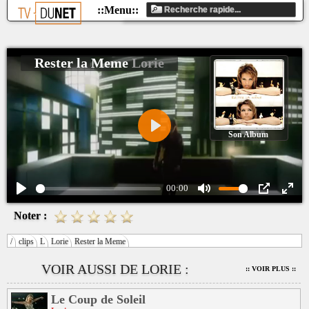
Rester la Meme
Lorie
Son Album
Play
00:00
Play
Mute
PIP
Ente
Noter :
fulls
/
clips
L
Lorie
Rester la Meme
VOIR AUSSI DE LORIE :
:: VOIR PLUS ::
Le Coup de Soleil