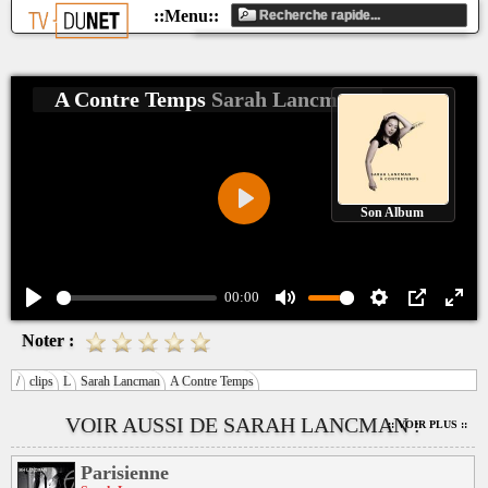
A Contre Temps
Sarah Lancman
Son Album
Play
00:00
Play
Mute
Settings
PIP
Ente
Noter :
fulls
/
clips
L
Sarah Lancman
A Contre Temps
VOIR AUSSI DE SARAH LANCMAN :
:: VOIR PLUS ::
Parisienne