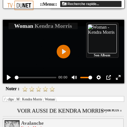
Woman
Kendra Morris
Son Album
Play
00:00
Play
Mute
Settings
PIP
Ente
Noter :
fulls
/
clips
M
Kendra Morris
Woman
VOIR AUSSI DE KENDRA MORRIS :
:: VOIR PLUS ::
Avalanche