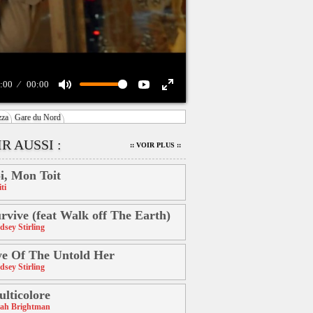
:00
00:00
zza
Gare du Nord
R AUSSI :
:: VOIR PLUS ::
i, Mon Toit
ti
rvive (feat Walk off The Earth)
dsey Stirling
e Of The Untold Her
dsey Stirling
lticolore
ah Brightman