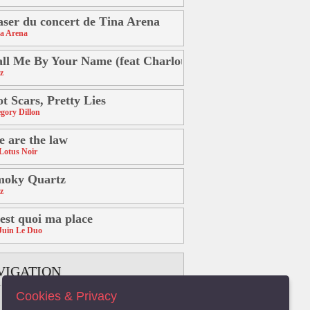
aser du concert de Tina Arena
a Arena
ll Me By Your Name (feat Charlotte Savary)
z
t Scars, Pretty Lies
gory Dillon
 are the law
Lotus Noir
moky Quartz
z
est quoi ma place
Juin Le Duo
VIGATION
Cookies & Privacy
B
C
D
E
F
G
H