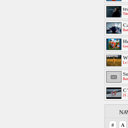
te
Tin
Ca
Bat
Ho
Gre
We
Le 
S
Bat
C'
21 
NA
#
A