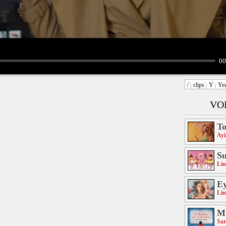
00
/
clips
Y
Ye
VOI
To
Ayii
Su
Lin
Ey
Lin
Mu
Sar