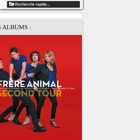
ndefined array key "artiste_id" in
S ALBUMS :
ts/858fbe13c5dafaea9ccb87e1c41d4337/web/clip_global.php