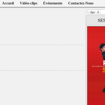
Accueil
Vidéo-clips
Événements
Contactez-Nous
/
clips
A
Warning
: U
SE
/home/clien
on line
104
Frère Animal