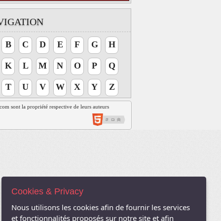
VIGATION
B
C
D
E
F
G
H
K
L
M
N
O
P
Q
T
U
V
W
X
Y
Z
t.com sont la propriété respective de leurs auteurs
Cookies & Privacy
Nous utilisons les cookies afin de fournir les services
et fonctionnalités proposés sur notre site et afin