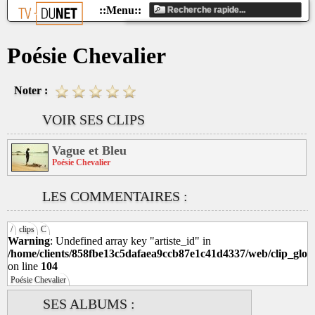
Poésie Chevalier
Noter :
VOIR SES CLIPS
Vague et Bleu
Poésie Chevalier
LES COMMENTAIRES :
/
clips
C
Warning
: Undefined array key "artiste_id" in
/home/clients/858fbe13c5dafaea9ccb87e1c41d4337/web/clip_glob
on line
104
Poésie Chevalier
SES ALBUMS :