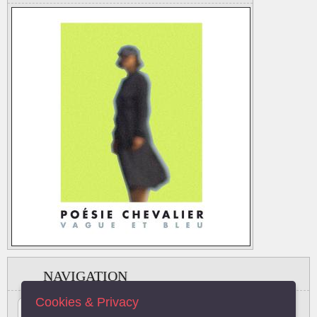
NAVIGATION
Cookies & Privacy
#
A
B
C
D
E
F
G
H
I
J