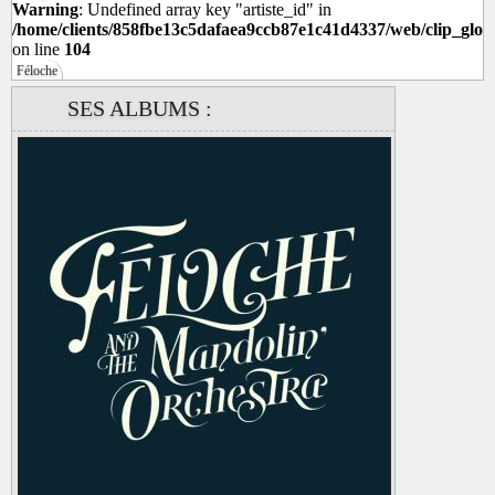
Warning
: Undefined array key "artiste_id" in
/home/clients/858fbe13c5dafaea9ccb87e1c41d4337/web/clip_glob
on line
104
Féloche
SES ALBUMS :