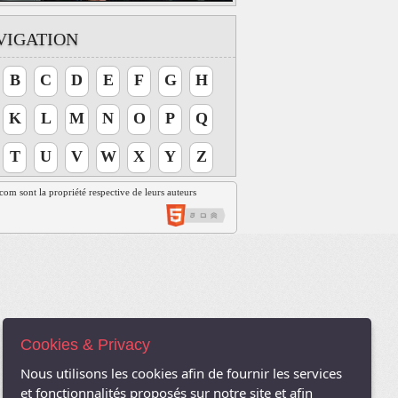
VIGATION
B
C
D
E
F
G
H
K
L
M
N
O
P
Q
T
U
V
W
X
Y
Z
t.com sont la propriété respective de leurs auteurs
Cookies & Privacy
Nous utilisons les cookies afin de fournir les services
et fonctionnalités proposés sur notre site et afin