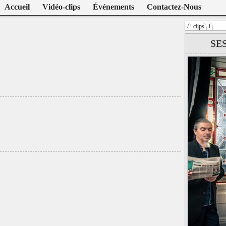
Accueil
Vidéo-clips
Événements
Contactez-Nous
/
clips
i
Warning
: U
SE
/home/clien
on line
104
Les infidèles