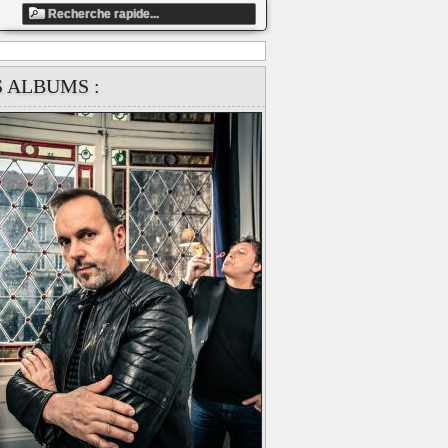
ndefined array key "artiste_id" in
S ALBUMS :
ts/858fbe13c5dafaea9ccb87e1c41d4337/web/clip_global.php