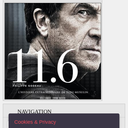
NAVIGATION
Cookies & Privacy
#
A
B
C
D
E
F
G
H
I
J