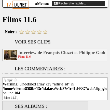
Films 11.6
Noter :
VOIR SES CLIPS
Interview de François Cluzet et Philippe Godea
Films 11.6
LES COMMENTAIRES :
/
clips
1
Warning
: Undefined array key "artiste_id" in
/home/clients/858fbe13c5dafaea9ccb87e1c41d4337/web/clip_glob
on line
104
Films 11.6
SES ALBUMS :