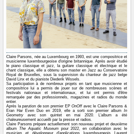
Claire Parsons, née au Luxembourg en 1993, est une compositrice et
musicienne luxembourgeoise d'origine britannique. Après avoir étudié
le piano classique et jazz, la guitare classique et électrique et le
chant classique, elle a obtenu son master en Jazz au Conservatoire
Royal de Bruxelles, sous la supervision du chanteur de jazz belge
David Linx et du pianiste Diederik Wissels.
Sa participation à de nombreux projets en tant que musicienne et
compositrice lui a permis de jouer sur de nombreuses scènes et
festivals nationaux et internationaux, et lui ont permis d'être
remarquée par des professionnels, magazines et radios du monde
entier.
Après la parution de son premier EP
OnOff
avec le Claire Parsons &
Eran Har Even Duo en 2019, elle a sorti son premier album
In
Geometry
avec son quintet en mai 2020. L'album a été
chaleureusement accueilli par la presse et radios.
Claire Parsons prépare actuellement son nouveau projet et deuxième
album
The Aquatic Museum
pour 2022, en collaboration avec le
musicien et développeur d'applications luxembourgeois Laurent