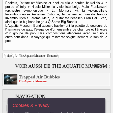
Peckels, l'altiste américaine et chef du trio à cordes bruxellois « In
praise of folly » Nicole Miller, la violoniste belge Maia Frankowski
(orchestre symphonique « La Monnaie »), la violoncelliste
luxembourgeoise Annemie Osborne, le batteur et pianiste franco-
luxembourgeois Jérôme Klein, le guitariste israélien Eran Har Even,
ainsi que le big band belge « Q-Some Big Band ».
L’Aquatic Museum Band associe habilement la palette de couleurs de
l’harmonie du jazz, l’élégance d’un ensemble de chambre et l’énergie
d’un groupe de pop. Des compositions élaborées avec soin nous
entraînent dans un voyage qui réinvente soigneusement le son de la
pop.
/
clips
A
The Aquatic Museum
Entrance
VOIR AUSSI DE THE AQUATIC MUSEUM :
:: VOIR PLUS ::
Trapped Air Bubbles
The Aquatic Museum
NAVIGATION
Cookies & Privacy
#
A
B
C
D
E
F
G
H
I
J