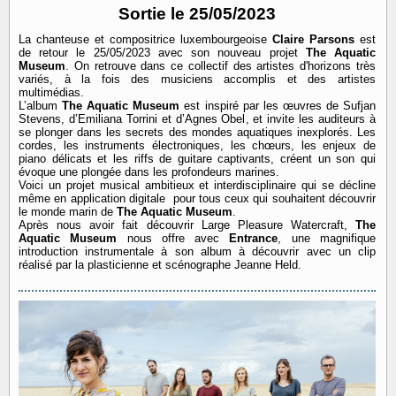
Sortie le 25/05/2023
La chanteuse et compositrice luxembourgeoise
Claire Parsons
est
de retour le 25/05/2023 avec son nouveau projet
The Aquatic
Museum
. On retrouve dans ce collectif des artistes d'horizons très
variés, à la fois
des musiciens accomplis et des artistes
multimédias.
L’album
The Aquatic Museum
est inspiré par les œuvres de Sufjan
Stevens, d’Emiliana Torrini et d’Agnes Obel, et invite les auditeurs à
se plonger dans les secrets des mondes aquatiques inexplorés. Les
cordes, les instruments électroniques, les chœurs, les enjeux de
piano délicats et les riffs de guitare captivants, créent un son qui
évoque une plongée dans les profondeurs marines.
Voici un projet musical ambitieux et interdisciplinaire qui se décline
même en application digitale pour tous ceux qui souhaitent découvrir
le monde marin de
The Aquatic Museum
.
Après nous avoir fait découvrir Large Pleasure Watercraft,
The
Aquatic Museum
nous offre avec
Entrance
, une magnifique
introduction instrumentale à son album à découvrir avec un clip
réalisé par la plasticienne et scénographe Jeanne Held.