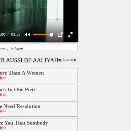
:00
03:53
Mute
PIP
Enter
iyah
Try Again
fullscreen
R AUSSI DE AALIYAH :
:: VOIR PLUS ::
ore Than A Women
iyah
ck In One Piece
iyah
 Need Resolution
iyah
re You That Sombody
iyah