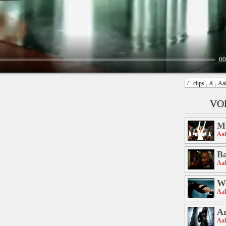
00
/
clips
A
Aal
VOI
M
Aal
Ba
Aal
We
Aal
A
Aal