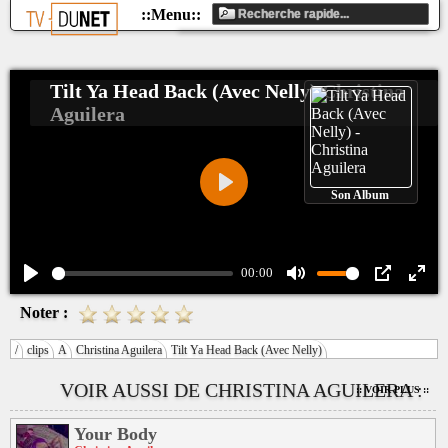
Tilt Ya Head Back (Avec Nelly)
Christina
Aguilera
Son Album
Play
00:00
Play
Mute
PIP
Ente
Noter :
fulls
/
clips
A
Christina Aguilera
Tilt Ya Head Back (Avec Nelly)
VOIR AUSSI DE CHRISTINA AGUILERA :
:: VOIR PLUS ::
Your Body