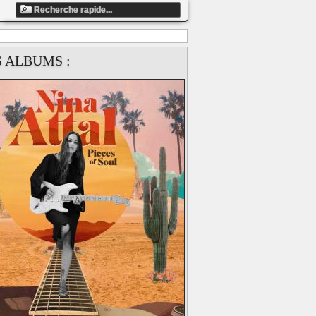
ndefined array key "artiste_id" in
S ALBUMS :
ts/858fbe13c5dafaea9ccb87e1c41d4337/web/clip_global.php