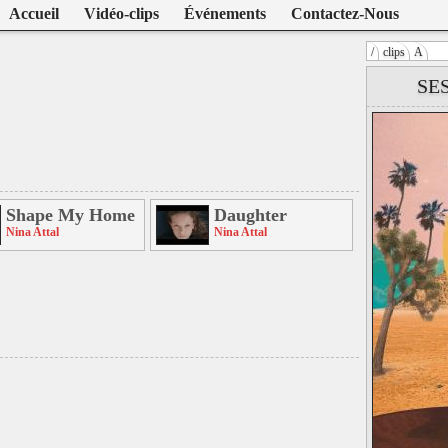
Accueil
Vidéo-clips
Événements
Contactez-Nous
/
clips
A
Warning
: U
SE
/home/clien
on line
104
Nina Attal
Shape My Home
Daughter
Nina Attal
Nina Attal