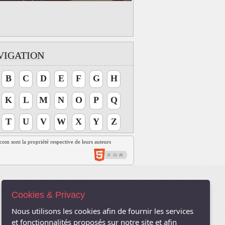
VIGATION
B
C
D
E
F
G
H
K
L
M
N
O
P
Q
T
U
V
W
X
Y
Z
t.com sont la propriété respective de leurs auteurs
Cookies & Privacy
Nous utilisons les cookies afin de fournir les services
et fonctionnalités proposés sur notre site et afin