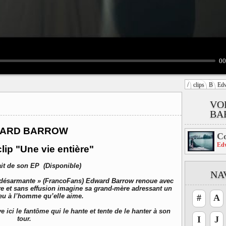
00
/
clips
B
Ed
VO
BA
ARD BARROW
C
Ed
ip "Une vie entière"
it de son EP (Disponible)
NA
té désarmante » (FrancoFans) Edward Barrow renoue avec
pre et sans effusion imagine sa grand-mère adressant un
eu à l’homme qu’elle aime.
#
A
ici le fantôme qui le hante et tente de le hanter à son
I
J
tour.