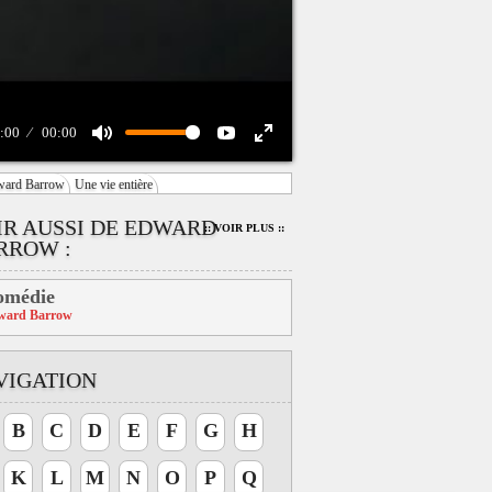
:00
00:00
ward Barrow
Une vie entière
IR AUSSI DE EDWARD
:: VOIR PLUS ::
RROW :
omédie
ward Barrow
VIGATION
B
C
D
E
F
G
H
K
L
M
N
O
P
Q