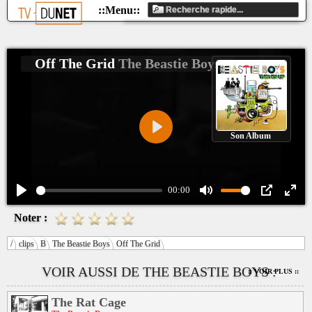
Off The Grid
The Beastie Boys
Son Album
Play
00:00
Play
Mute
PIP
Ente
Noter :
fulls
/
clips
B
The Beastie Boys
Off The Grid
VOIR AUSSI DE THE BEASTIE BOYS :
:: VOIR PLUS ::
The Rat Cage