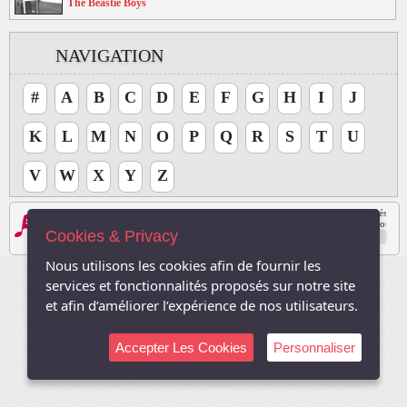
The Beastie Boys
NAVIGATION
#
A
B
C
D
E
F
G
H
I
J
K
L
M
N
O
P
Q
R
S
T
U
V
W
X
Y
Z
Les logos, Media , marques, et iconographies relatifs à toutes autres sociétés, et l
Le site respecte le droit d'auteur. Tous les droits des auteurs des oeuvres protégé
Cookies & Privacy
Sauf autorisation, toute utilisation des oeuvres autres que la reproduction et la co
2003-2026, TVDuNet.com -
Mentions Légale
-
Confidentialité
Nous utilisons les cookies afin de fournir les
services et fonctionnalités proposés sur notre site
et afin d’améliorer l’expérience de nos utilisateurs.
Accepter Les Cookies
Personnaliser