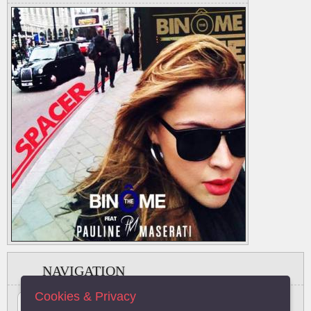
NAVIGATION
Cookies & Privacy
#
A
B
C
D
E
F
G
H
I
J