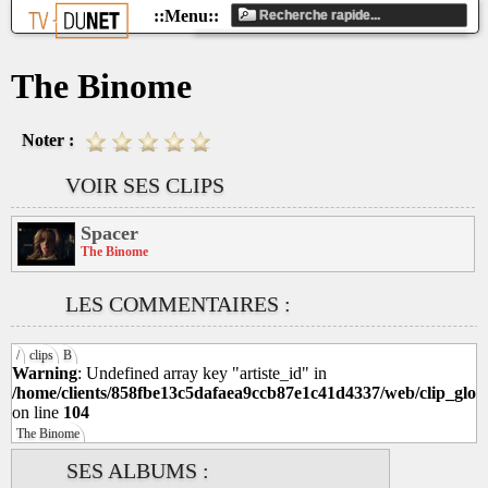
The Binome
Noter :
VOIR SES CLIPS
Spacer
The Binome
LES COMMENTAIRES :
/
clips
B
Warning
: Undefined array key "artiste_id" in
/home/clients/858fbe13c5dafaea9ccb87e1c41d4337/web/clip_glob
on line
104
The Binome
SES ALBUMS :