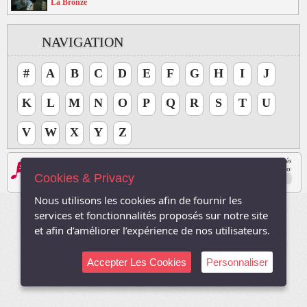
La Bronze
NAVIGATION
#
A
B
C
D
E
F
G
H
I
J
K
L
M
N
O
P
Q
R
S
T
U
V
W
X
Y
Z
Les logos, Media , marques, et iconographies relatifs à toutes autres sociétés, et l
Le site respecte le droit d'auteur. Tous les droits des auteurs des oeuvres protégé
Cookies & Privacy
Sauf autorisation, toute utilisation des oeuvres autres que la reproduction et la co
2003-2026, TVDuNet.com -
Mentions Légale
-
Confidentialité
Nous utilisons les cookies afin de fournir les
services et fonctionnalités proposés sur notre site
et afin d’améliorer l’expérience de nos utilisateurs.
Accepter Les Cookies
Personnaliser