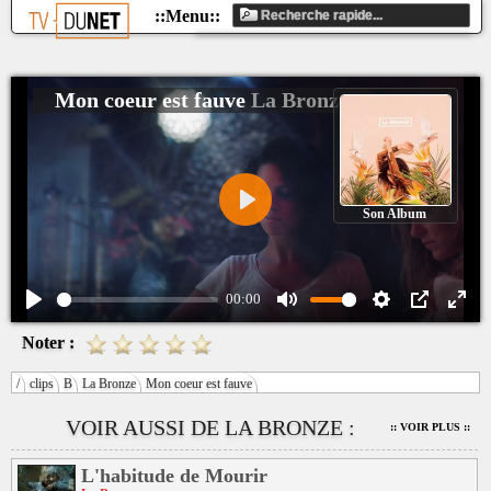
Mon coeur est fauve
La Bronze
Son Album
Play
00:00
Play
Mute
Settings
PIP
Ente
Noter :
fulls
/
clips
B
La Bronze
Mon coeur est fauve
VOIR AUSSI DE LA BRONZE :
:: VOIR PLUS ::
L'habitude de Mourir