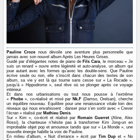
Pauline Croze
nous dévoile une aventure plus personnelle que
jamais avec son nouvel album Après Les Heures Grises.
Guidé par d’élégantes notes de piano de
Fils Cara
, le morceau « Je
suis un renard » ouvre entre légèreté et auto-analyse, un album qui
joue autant avec les formes qu’avec les double-sens. Que Pauline
écrive seule ou non, elle s’inscrit dans chacun des textes de son
album, sa vie y est là qui tourne sans cesse sur « La Rocade »,
jusqu’à « Hippodrome », seul rêve où se plonger après ce voyage
intérieur.
Et dans nos urbanisations ou tout nous pousse à l’extrême
«
Phobe
», co-réalisé et mixé par
Nk.F
(Damso, Orelsan), cherche
un équilibre nouveau. Equilibre pour une renaissance vitale loin des
réseaux qui nous envahissent : danser pour s’en sortir avec « Crever
l’écran » réalisé par
Mathieu Denis
.
Sur « Kim », co-écrit et réalisé par
Romain Guerret
(Aline, Alex
Rossi), la chanteuse n’hésite pas à transformer Kim Jong-un en
improbable objet pop et amoureux tandis que sur « Le Monde », une
nouvelle énergie habille la voix de Pauline.
En milieu d’album, « Nuit d’errance » écrit par
Tim Dup
et « No