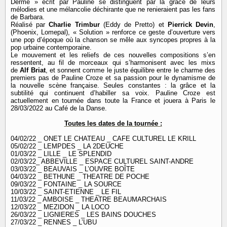
Derme » écrit par Pauline se distinguent par la grâce de leurs
mélodies et une mélancolie déchirante que ne renieraient pas les fans
de Barbara.
Réalisé par
Charlie Trimbur
(Eddy de Pretto) et
Pierrick Devin
,
(Phoenix, Lomepal), « Solution » renforce ce geste d’ouverture vers
une pop d’époque où la chanson se mêle aux syncopes propres à la
pop urbaine contemporaine.
Le mouvement et les reliefs de ces nouvelles compositions s’en
ressentent, au fil de morceaux qui s’harmonisent avec les mixs
de
Alf Briat
, et sonnent comme le juste équilibre entre le charme des
premiers pas de Pauline Croze et sa passion pour le dynamisme de
la nouvelle scène française. Seules constantes : la grâce et la
subtilité qui continuent d’habiller sa voix. Pauline Croze est
actuellement en tournée dans toute la France et jouera à Paris le
28/03/2022 au Café de la Danse.
Toutes les dates de la tournée :
04/02/22 _ ONET LE CHATEAU _ CAFE CULTUREL LE KRILL
05/02/22 _ LEMPDES _ LA 2DEUCHE
01/03/22 _ LILLE _ LE SPLENDID
02/03/22_ ABBEVILLE _ ESPACE CULTUREL SAINT-ANDRE
03/03/22 _ BEAUVAIS _ L’OUVRE BOÎTE
04/03/22 _ BETHUNE _ THEATRE DE POCHE
09/03/22 _ FONTAINE _ LA SOURCE
10/03/22 _ SAINT-ETIENNE _ LE FIL
11/03/22 _ AMBOISE _ THEATRE BEAUMARCHAIS
12/03/22 _ MEZIDON _ LA LOCO
26/03/22 _ LIGNIERES _ LES BAINS DOUCHES
27/03/22 _ RENNES _ L’UBU