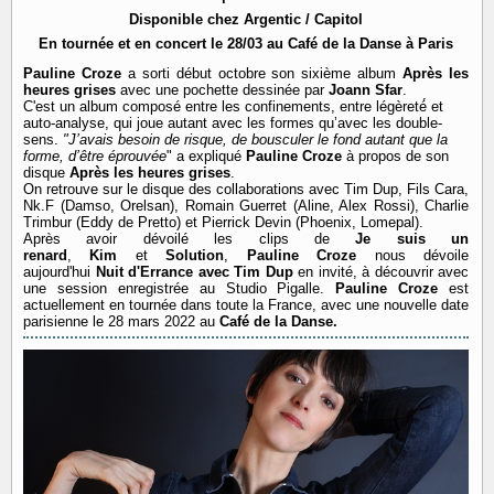
Disponible chez
Argentic / Capitol
En tournée et en concert le 28/03 au Café de la Danse à Paris
Pauline Croze
a sorti début octobre son sixième album
Après les
heures grises
avec une pochette dessinée par
Joann Sfar
.
C'est un
album composé entre les confinements, entre légèreté́ et
auto-analyse, qui joue autant avec les formes qu’avec les double-
sens.
"J’avais besoin de risque, de bousculer le fond autant que la
forme, d’être éprouvée
" a expliqué
Pauline Croze
à propos de son
disque
Après les heures grises
.
On retrouve sur le disque des collaborations avec
Tim Dup, Fils Cara,
Nk.F (Damso, Orelsan), Romain Guerret (Aline, Alex Rossi), Charlie
Trimbur (Eddy de Pretto) et Pierrick Devin (Phoenix, Lomepal).
Après avoir dévoilé les clips de
Je suis un
renard
,
Kim
et
Solution
,
Pauline Croze
nous dévoile
aujourd'hui
Nuit d'Errance avec Tim Dup
en invité, à découvrir avec
une session enregistrée au Studio Pigalle.
Pauline Croze
est
actuellement en tournée dans toute la France, avec une nouvelle date
parisienne le 28 mars 2022 au
Café de la Danse.