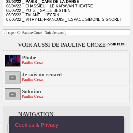
28/03/22 _ PARIS _ CAFE DE LA DANSE
08/04/22 _ CHASSIEU _ LE KARAVAN THEATRE
05/05/22 _ YUTZ _ SALLE BESTIEN
06/05/22 _ TALANT _ L’ECRIN
07/05/22 _ VITRY-LE-FRANCOIS _ ESPACE SIMONE SIGNORET
/
clips
C
Pauline Croze
Nuit d'errance
VOIR AUSSI DE PAULINE CROZE :
:: VOIR PLUS ::
Phobe
Pauline Croze
Je suis un renard
Pauline Croze
Solution
Pauline Croze
NAVIGATION
Cookies & Privacy
#
A
B
C
D
E
F
G
H
I
J