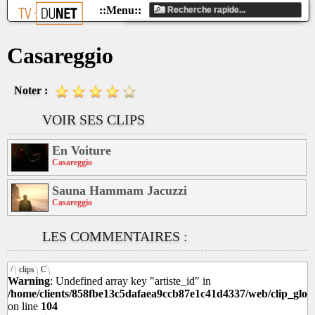
Casareggio
Noter :
VOIR SES CLIPS
En Voiture
Casareggio
Sauna Hammam Jacuzzi
Casareggio
LES COMMENTAIRES :
/
clips
C
Warning
: Undefined array key "artiste_id" in
/home/clients/858fbe13c5dafaea9ccb87e1c41d4337/web/clip_glob
on line
104