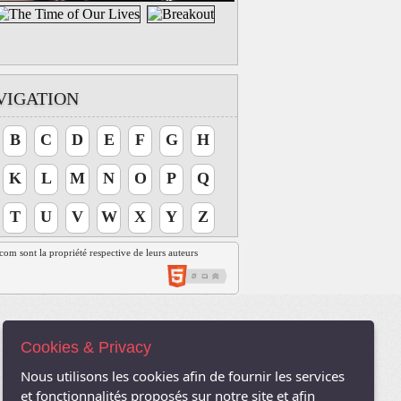
VIGATION
B
C
D
E
F
G
H
K
L
M
N
O
P
Q
T
U
V
W
X
Y
Z
t.com sont la propriété respective de leurs auteurs
Cookies & Privacy
Nous utilisons les cookies afin de fournir les services
et fonctionnalités proposés sur notre site et afin