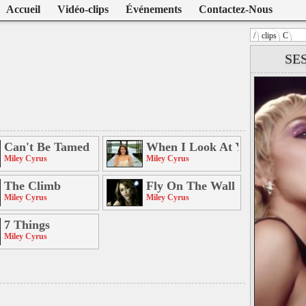
Accueil
Vidéo-clips
Événements
Contactez-Nous
/
clips
C
Warning
: U
SE
/home/clien
on line
104
Miley Cyrus
Can't Be Tamed
When I Look At You
Miley Cyrus
Miley Cyrus
The Climb
Fly On The Wall
Miley Cyrus
Miley Cyrus
on)
7 Things
Miley Cyrus