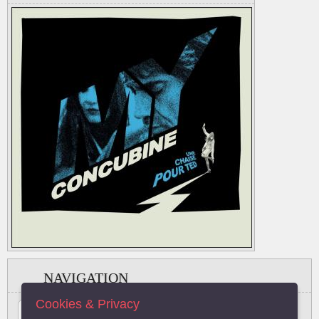
NAVIGATION
Cookies & Privacy
#
A
B
C
D
E
F
G
H
I
J