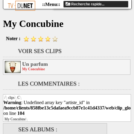
My Concubine
Noter :
VOIR SES CLIPS
Un parfum
My Concubine
LES COMMENTAIRES :
/
clips
C
Warning
: Undefined array key "artiste_id" in
/home/clients/858fbe13c5dafaea9ccb87e1c41d4337/web/clip_glob
on line
104
My Concubine
SES ALBUMS :