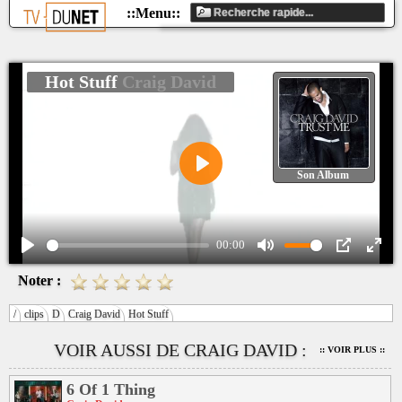
Hot Stuff
Craig David
Son Album
Play
00:00
Play
Mute
PIP
Ente
Noter :
fulls
/
clips
D
Craig David
Hot Stuff
VOIR AUSSI DE CRAIG DAVID :
:: VOIR PLUS ::
6 Of 1 Thing