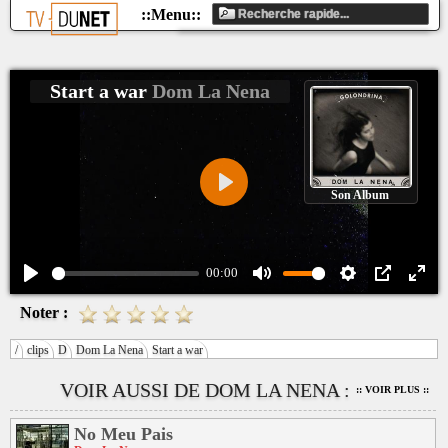
Start a war
Dom La Nena
Son Album
Play
00:00
Play
Mute
Settings
PIP
Ente
Noter :
fulls
/
clips
D
Dom La Nena
Start a war
VOIR AUSSI DE DOM LA NENA :
:: VOIR PLUS ::
No Meu Pais