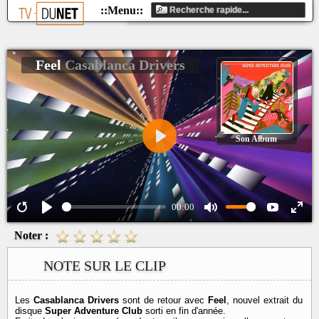
Feel
Casablanca Drivers
Son Album
Play
00:00
Noter :
NOTE SUR LE CLIP
Les
Casablanca Drivers
sont de retour avec
Feel
, nouvel extrait du
disque
Super Adventure Club
sorti en fin d'année.