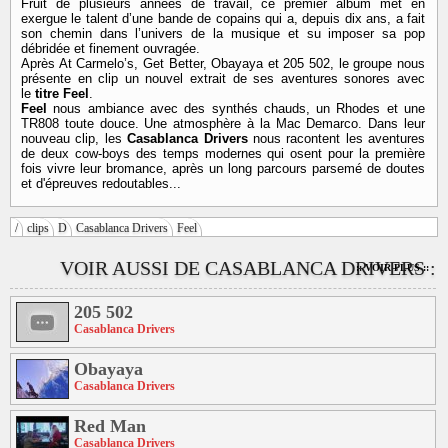
Fruit de plusieurs années de travail, ce premier album met en
exergue le talent d’une bande de copains qui a, depuis dix ans, a fait
son chemin dans l’univers de la musique et su imposer sa pop
débridée et finement ouvragée.
Après At Carmelo’s, Get Better, Obayaya et 205 502, le groupe nous
présente en clip un nouvel extrait de ses aventures sonores avec
le
titre Feel
.
Feel
nous ambiance avec des synthés chauds, un Rhodes et une
TR808 toute douce. Une atmosphère à la Mac Demarco. Dans leur
nouveau clip, les
Casablanca Drivers
nous racontent les aventures
de deux cow-boys des temps modernes qui osent pour la première
fois vivre leur bromance, après un long parcours parsemé de doutes
et d'épreuves redoutables...
/
clips
D
Casablanca Drivers
Feel
VOIR AUSSI DE CASABLANCA DRIVERS :
:: VOIR PLUS ::
205 502
Casablanca Drivers
Obayaya
Casablanca Drivers
Red Man
Casablanca Drivers