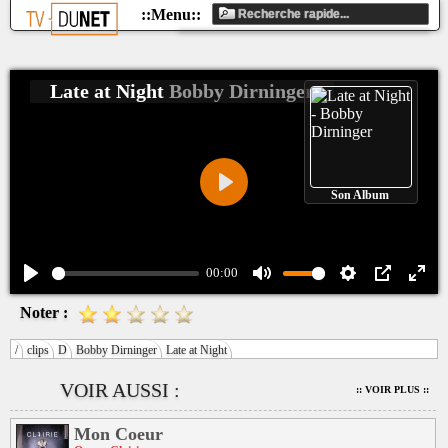
Late at Night
Bobby Dirninger
Son Album
Play
00:00
Play
Mute
Settings
PIP
Ente
Noter :
fulls
/
clips
D
Bobby Dirninger
Late at Night
VOIR AUSSI :
:: VOIR PLUS ::
Mon Coeur