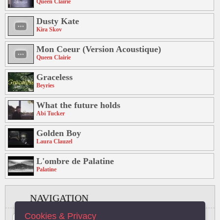
Queen Clairie
Dusty Kate
Kira Skov
Mon Coeur (Version Acoustique)
Queen Clairie
Graceless
Beyries
What the future holds
Abi Tucker
Golden Boy
Laura Clauzel
L'ombre de Palatine
Palatine
NAVIGATION
Cookies & Privacy