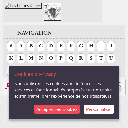
NAVIGATION
#
A
B
C
D
E
F
G
H
I
J
K
L
M
N
O
P
Q
R
S
T
U
V
W
X
Y
Z
Cookies & Privacy
Les logos, Media , marques, et iconographies relatifs à toutes autres sociétés, et l
Nous utilisons les cookies afin de fournir les
Le site respecte le droit d'auteur. Tous les droits des auteurs des oeuvres protégé
services et fonctionnalités proposés sur notre site
Sauf autorisation, toute utilisation des oeuvres autres que la reproduction et la co
2003-2026, TVDuNet.com -
Mentions Légale
-
Confidentialité
et afin d’améliorer l’expérience de nos utilisateurs.
Accepter Les Cookies
Personnaliser