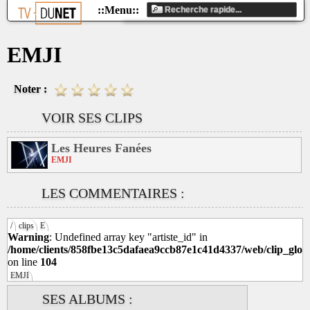
EMJI
Noter :
VOIR SES CLIPS
Les Heures Fanées
EMJI
LES COMMENTAIRES :
/
clips
E
Warning
: Undefined array key "artiste_id" in
/home/clients/858fbe13c5dafaea9ccb87e1c41d4337/web/clip_glob
on line
104
EMJI
SES ALBUMS :