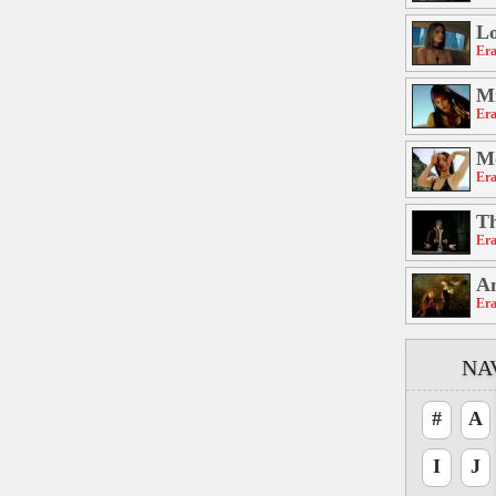
Lo
Er
Mi
Er
M
Er
T
Er
A
Er
NA
#
A
I
J