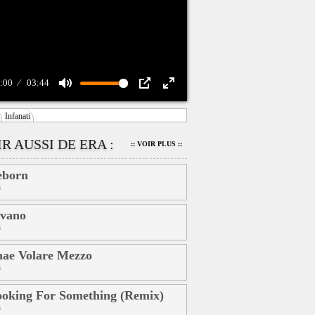
:00
03:44
Mute
PIP
Enter
Infanati
fullscreen
R AUSSI DE ERA :
:: VOIR PLUS ::
eborn
a
ivano
a
ae Volare Mezzo
a
oking For Something (Remix)
a