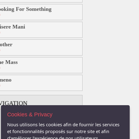
oking For Something
a
sere Mani
a
other
a
he Mass
a
meno
a
VIGATION
Cookies & Privacy
B
C
D
E
F
G
H
Nous utilisons les cookies afin de fournir les services
K
L
M
N
O
P
Q
et fonctionnalités proposés sur notre site et afin
d’améliorer l’expérience de nos utilisateurs.