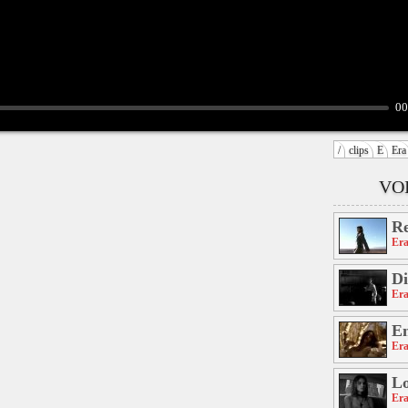
00
/
clips
E
Era
VOI
R
Er
D
Er
En
Er
Lo
Er