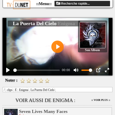
La Puerta Del Cielo
Enigma
Son Album
Play
00:00
Play
Mute
PIP
Ente
Noter :
fulls
/
clips
E
Enigma
La Puerta Del Cielo
VOIR AUSSI DE ENIGMA :
:: VOIR PLUS ::
Seven Lives Many Faces