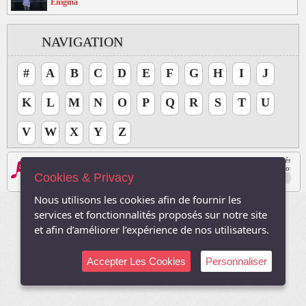
Enigma
NAVIGATION
#
A
B
C
D
E
F
G
H
I
J
K
L
M
N
O
P
Q
R
S
T
U
V
W
X
Y
Z
Les logos, Media , marques, et iconographies relatifs à toutes autres sociétés, et l
Le site respecte le droit d'auteur. Tous les droits des auteurs des oeuvres protégé
Cookies & Privacy
Sauf autorisation, toute utilisation des oeuvres autres que la reproduction et la co
2003-2026, TVDuNet.com -
Mentions Légale
-
Confidentialité
Nous utilisons les cookies afin de fournir les
services et fonctionnalités proposés sur notre site
et afin d’améliorer l’expérience de nos utilisateurs.
Accepter Les Cookies
Personnaliser