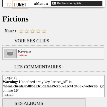
Fictions
Noter :
VOIR SES CLIPS
Riviera
Fictions
LES COMMENTAIRES :
/
clips
F
Warning
: Undefined array key "artiste_id" in
/home/clients/858fbe13c5dafaea9ccb87e1c41d4337/web/clip_glob
on line
104
Fictions
SES ALBUMS :