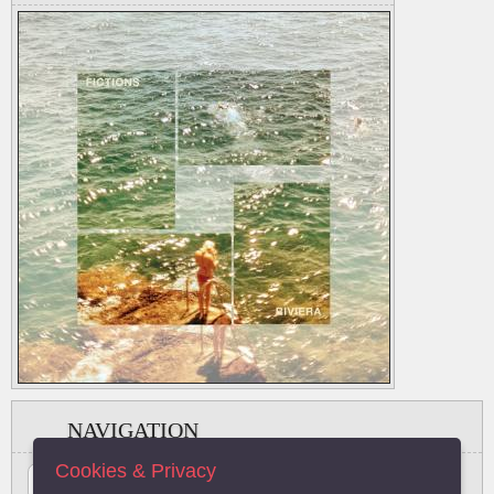
NAVIGATION
Cookies & Privacy
#
A
B
C
D
E
F
G
H
I
J