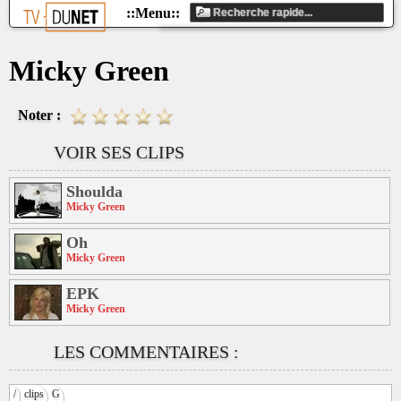
Micky Green
Noter :
VOIR SES CLIPS
Shoulda
Micky Green
Oh
Micky Green
EPK
Micky Green
LES COMMENTAIRES :
/
clips
G