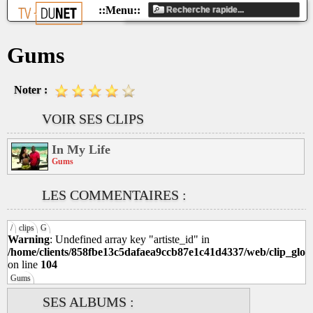
Gums
Noter :
VOIR SES CLIPS
In My Life
Gums
LES COMMENTAIRES :
/
clips
G
Warning
: Undefined array key "artiste_id" in
/home/clients/858fbe13c5dafaea9ccb87e1c41d4337/web/clip_glob
on line
104
Gums
SES ALBUMS :