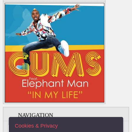
NAVIGATION
Cookies & Privacy
#
A
B
C
D
E
F
G
H
I
J