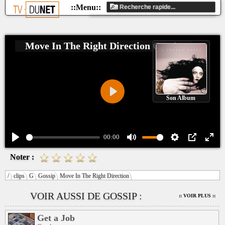
Move In The Right Direction
Gossip
Son Album
Play
00:00
Play
Mute
Settings
PIP
Ente
Noter :
fulls
/
clips
G
Gossip
Move In The Right Direction
VOIR AUSSI DE GOSSIP :
:: VOIR PLUS ::
Get a Job