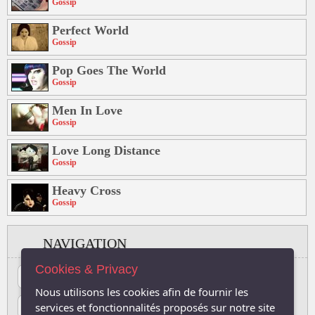
Gossip
Perfect World
Gossip
Pop Goes The World
Gossip
Men In Love
Gossip
Love Long Distance
Gossip
Heavy Cross
Gossip
NAVIGATION
Cookies & Privacy
#
A
B
C
D
E
F
G
H
I
J
Nous utilisons les cookies afin de fournir les
K
L
M
N
O
P
Q
R
S
T
U
services et fonctionnalités proposés sur notre site