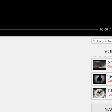
00:00
/
clips
G
Ga
VO
N'
Ga
Te
Ga
C
Ga
NA