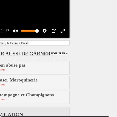
04:27
Mute
Settings
PIP
Enter
rner
Je Finirai à Brest
fullscreen
IR AUSSI DE GARNER :
:: VOIR PLUS ::
en abuse pas
rner
aser Maroquinerie
rner
hampagne et Champignons
rner
VIGATION