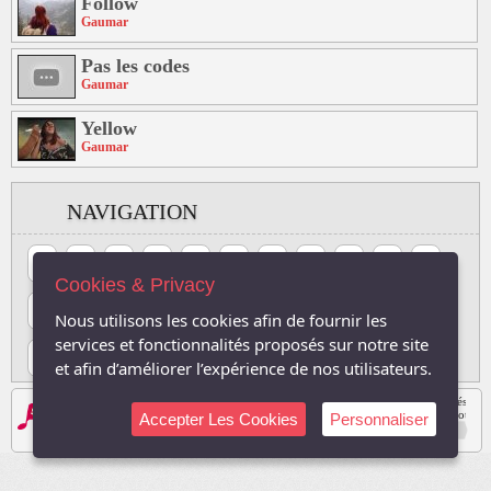
Follow
Gaumar
Pas les codes
Gaumar
Yellow
Gaumar
NAVIGATION
#
A
B
C
D
E
F
G
H
I
J
Cookies & Privacy
K
L
M
N
O
P
Q
R
S
T
U
Nous utilisons les cookies afin de fournir les
services et fonctionnalités proposés sur notre site
V
W
X
Y
Z
et afin d’améliorer l’expérience de nos utilisateurs.
Les logos, Media , marques, et iconographies relatifs à toutes autres sociétés, et l
Le site respecte le droit d'auteur. Tous les droits des auteurs des oeuvres protégé
Accepter Les Cookies
Personnaliser
Sauf autorisation, toute utilisation des oeuvres autres que la reproduction et la co
2003-2026, TVDuNet.com -
Mentions Légale
-
Confidentialité