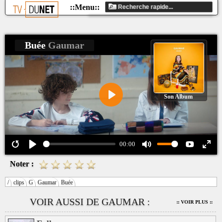
Buée
Gaumar
Son Album
Play
00:00
Noter :
/
clips
G
Gaumar
Buée
VOIR AUSSI DE GAUMAR :
:: VOIR PLUS ::