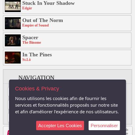
Stuck In Your Shadow
Edgär
Out of The Norm
Empire of Sound
Spacer
The Binome
In The Pines
St.Lô
NAVIGATION
Cookies & Privacy
#
A
B
C
D
E
F
G
H
I
J
Nous utilisons les cookies afin de fournir les
K
L
M
N
O
P
Q
R
S
T
U
services et fonctionnalités proposés sur notre site
et afin d’améliorer l’expérience de nos utilisateurs.
V
W
X
Y
Z
Accepter Les Cookies
Personnaliser
Les logos, Media , marques, et iconographies relatifs à toutes autres sociétés, et l
Le site respecte le droit d'auteur. Tous les droits des auteurs des oeuvres protégé