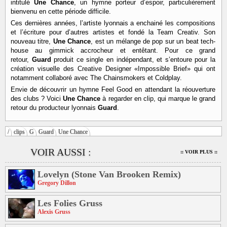
intitulé
Une Chance
, un hymne porteur d’espoir, particulièrement
bienvenu en cette période difficile.
Ces dernières années, l’artiste lyonnais a enchainé les compositions
et l’écriture pour d’autres artistes et fondé la Team Creativ. Son
nouveau titre,
Une Chance
, est un mélange de pop sur un beat tech-
house au gimmick accrocheur et entêtant. Pour ce grand
retour,
Guard
produit ce single en indépendant, et s’entoure pour la
création visuelle des Creative Designer «Impossible Brief» qui ont
notamment collaboré avec The Chainsmokers et Coldplay.
Envie de découvrir un hymne Feel Good en attendant la réouverture
des clubs ? Voici
Une Chance
à regarder en clip, qui marque le grand
retour du producteur lyonnais
Guard
.
/
clips
G
Guard
Une Chance
VOIR AUSSI :
:: VOIR PLUS ::
Lovelyn (Stone Van Brooken Remix)
Gregory Dillon
Les Folies Gruss
Alexis Gruss